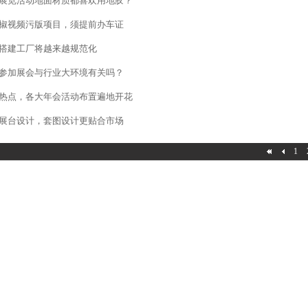
展览活动地面材质都喜欢用地胶？
视频污版项目，须提前办车证
搭建工厂将越来越规范化
加展会与行业大环境有关吗？
热点，各大年会活动布置遍地开花
展台设计，套图设计更贴合市场
1