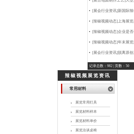
[展台地面制作工艺]
大型
[展会行业资讯]
新国际辣椒
[辣椒视频动态]
上海展览
[辣椒视频动态]
企业是否参
[辣椒视频动态]
年末展览
[展会行业资讯]
脱离原创
记录总数：982 | 页数：50
辣椒视频展览资讯
常用材料
展览常用灯具
展览材料样本
展览材料单价
展览洽谈桌椅