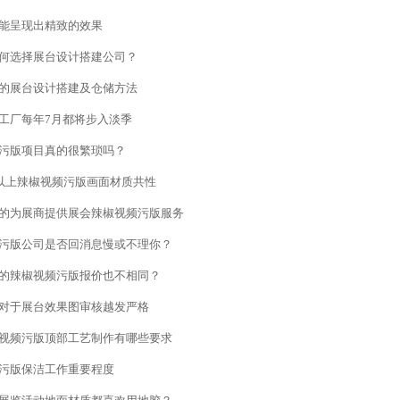
能呈现出精致的效果
选择展台设计搭建公司？
的展台设计搭建及仓储方法
工厂每年7月都将步入淡季
污版项目真的很繁琐吗？
米以上辣椒视频污版画面材质共性
的为展商提供展会辣椒视频污版服务
版公司是否回消息慢或不理你？
的辣椒视频污版报价也不相同？
对于展台效果图审核越发严格
视频污版顶部工艺制作有哪些要求
污版保洁工作重要程度